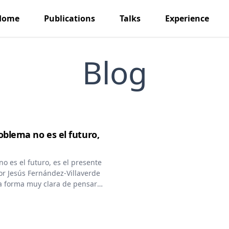
Home
Publications
Talks
Experience
Blog
roblema no es el futuro,
o es el futuro, es el presente
r Jesús Fernández-Villaverde
a forma muy clara de pensar
pos de inteligencia artificial.
ple múltiples funciones, desde
nocimiento, y su supervivencia
s logren mantenerse