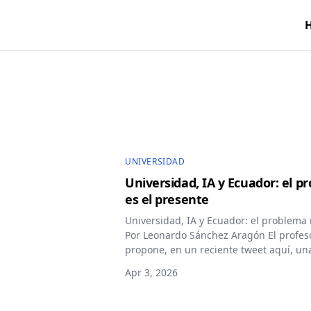
UNIVERSIDAD
Universidad, IA y Ecuador: el p
es el presente
Universidad, IA y Ecuador: el problema n
Por Leonardo Sánchez Aragón El profeso
propone, en un reciente tweet aquí, un
el papel de la educación superior en tiem
Apr 3, 2026
Su tesis es directa: la universidad cum
la señalización hasta la creación de co
dependerá de cuáles de esas funcione