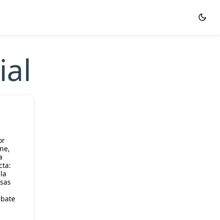
ial
or
ne,
a
cta:
la
esas
ebate