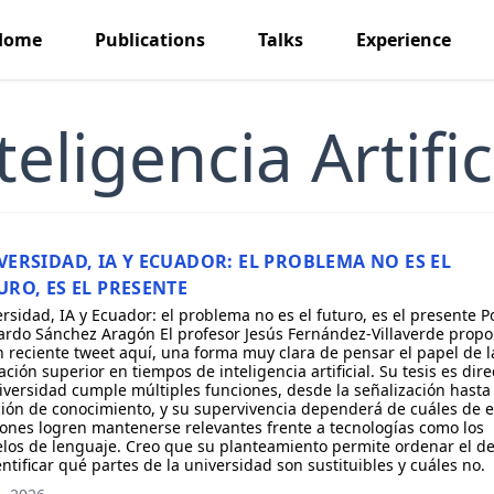
Home
Publications
Talks
Experience
teligencia Artific
VERSIDAD, IA Y ECUADOR: EL PROBLEMA NO ES EL
URO, ES EL PRESENTE
rsidad, IA y Ecuador: el problema no es el futuro, es el presente P
rdo Sánchez Aragón El profesor Jesús Fernández-Villaverde propo
 reciente tweet aquí, una forma muy clara de pensar el papel de l
ción superior en tiempos de inteligencia artificial. Su tesis es dire
iversidad cumple múltiples funciones, desde la señalización hasta 
ión de conocimiento, y su supervivencia dependerá de cuáles de 
ones logren mantenerse relevantes frente a tecnologías como los
los de lenguaje. Creo que su planteamiento permite ordenar el d
entificar qué partes de la universidad son sustituibles y cuáles no.