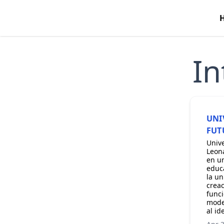
In
UNI
FUT
Unive
Leona
en un
educa
la un
creac
funci
mode
al id